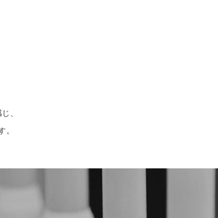
感じ、
す。