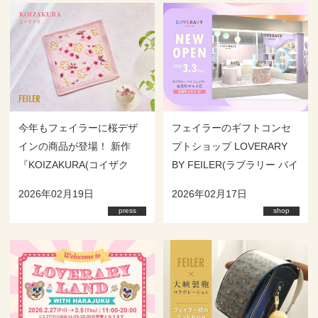
今年もフェイラーに桜デザ
フェイラーのギフトコンセ
インの商品が登場！ 新作
プトショップ LOVERARY
『KOIZAKURA(コイザク
BY FEILER(ラブラリー バイ
ラ)』 売上の一部を日本赤十
フェイラー)有楽町マルイ店
2026年02月19日
2026年02月17日
字社に寄付いたします
2026年3月3日(火)オープ
press
shop
ン！